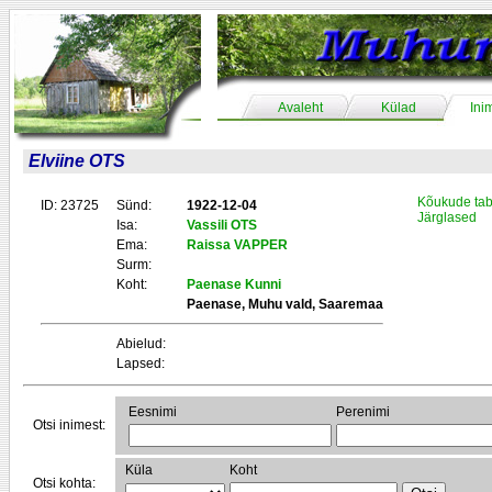
Avaleht
Külad
Ini
Elviine OTS
Kõukude tab
ID: 23725
Sünd:
1922-12-04
Järglased
Isa:
Vassili OTS
Ema:
Raissa VAPPER
Surm:
Koht:
Paenase Kunni
Paenase, Muhu vald, Saaremaa
Abielud:
Lapsed:
Eesnimi
Perenimi
Otsi inimest:
Küla
Koht
Otsi kohta: