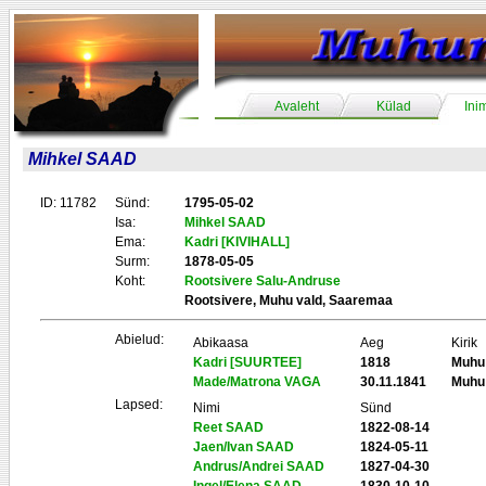
Avaleht
Külad
Ini
Mihkel SAAD
ID: 11782
Sünd:
1795-05-02
Isa:
Mihkel SAAD
Ema:
Kadri [KIVIHALL]
Surm:
1878-05-05
Koht:
Rootsivere Salu-Andruse
Rootsivere, Muhu vald, Saaremaa
Abielud:
Abikaasa
Aeg
Kirik
Kadri [SUURTEE]
1818
Muhu
Made/Matrona VAGA
30.11.1841
Muhu
Lapsed:
Nimi
Sünd
Reet SAAD
1822-08-14
Jaen/Ivan SAAD
1824-05-11
Andrus/Andrei SAAD
1827-04-30