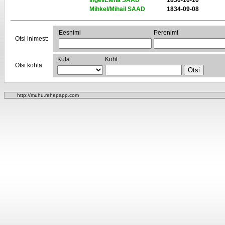
Ingel/Elena SAAD
1830-10-10
Mihkel/Mihail SAAD
1834-09-08
Eesnimi
Perenimi
Otsi inimest:
Küla
Koht
Otsi kohta:
http://muhu.rehepapp.com