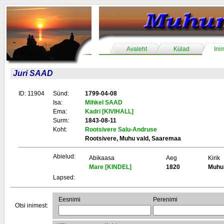
Avaleht
Külad
Ini
Juri SAAD
ID: 11904
Sünd:
1799-04-08
Isa:
Mihkel SAAD
Ema:
Kadri [KIVIHALL]
Surm:
1843-08-11
Koht:
Rootsivere Salu-Andruse
Rootsivere, Muhu vald, Saaremaa
Abielud:
Abikaasa
Aeg
Kirik
Mare [KINDEL]
1820
Muhu
Lapsed:
Eesnimi
Perenimi
Otsi inimest: