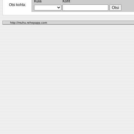
Küla
Koht
Otsi kohta:
http://muhu.rehepapp.com