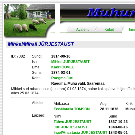
Avaleht
Külad
Ini
Mihkel/Mihail JÜRJESTAUST
ID: 7082
Sünd:
1814-09-10
Isa:
Mihkel JÜRJESTAUST
Ema:
Kadri ÖÖVEL
Surm:
1874-03-01
Koht:
Raegma Juri
Raegma, Muhu vald, Saaremaa
Mihkel suri rabandusse (ot udara) 01.03.1874, naine kaks päeva hiljem "ot 
alles 25.03.1874
Abielud:
Abikaasa
Aeg
Kirik
Eed/Natalia TOMSON
28.11.1836
Muhu
Lapsed:
Nimi
Sünd
Tähve JÜRJESTAUST
1837-10-23
Juri JÜRJESTAUST
1840-08-16
Ingel/Anastasia JÜRJESTAUST
1843-05-01