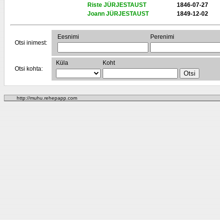
Riste JÜRJESTAUST
1846-07-27
Joann JÜRJESTAUST
1849-12-02
Eesnimi
Perenimi
Otsi inimest:
Küla
Koht
Otsi kohta:
http://muhu.rehepapp.com