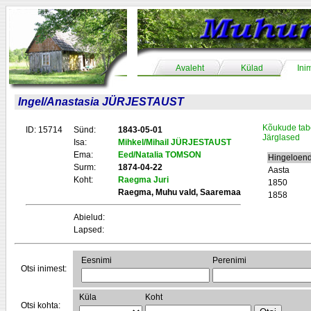
Avaleht
Külad
Ini
Ingel/Anastasia JÜRJESTAUST
Kõukude tab
ID: 15714
Sünd:
1843-05-01
Järglased
Isa:
Mihkel/Mihail JÜRJESTAUST
Ema:
Eed/Natalia TOMSON
Hingeloend
Surm:
1874-04-22
Aasta
Koht:
Raegma Juri
1850
Raegma, Muhu vald, Saaremaa
1858
Abielud:
Lapsed:
Eesnimi
Perenimi
Otsi inimest:
Küla
Koht
Otsi kohta: