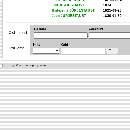
Jaen JÜRJESTAUST
1821-03-04
Juri JÜRJESTAUST
1824
Riste/Irina JÜRJESTAUST
1825-08-23
Jaen JÜRJESTAUST
1830-01-30
Eesnimi
Perenimi
Otsi inimest:
Küla
Koht
Otsi kohta:
http://muhu.rehepapp.com