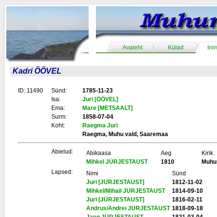
Avaleht
Külad
Ini
Kadri ÖÖVEL
ID: 11490
Sünd:
1785-11-23
Isa:
Juri [ÖÖVEL]
Ema:
Mare [METSAALT]
Surm:
1858-07-04
Koht:
Raegma Juri
Raegma, Muhu vald, Saaremaa
Abielud:
Abikaasa
Aeg
Kirik
Mihkel JÜRJESTAUST
1810
Muhu
Lapsed:
Nimi
Sünd
Juri [JÜRJESTAUST]
1812-11-02
Mihkel/Mihail JÜRJESTAUST
1814-09-10
Juri [JÜRJESTAUST]
1816-02-11
Andrus/Andrei JÜRJESTAUST
1818-09-18