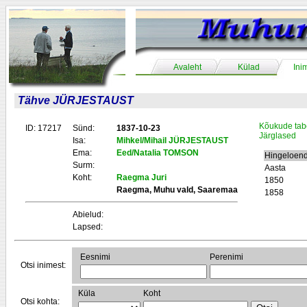
Avaleht
Külad
Ini
Tähve JÜRJESTAUST
Kõukude tab
ID: 17217
Sünd:
1837-10-23
Järglased
Isa:
Mihkel/Mihail JÜRJESTAUST
Ema:
Eed/Natalia TOMSON
Hingeloend
Surm:
Aasta
Koht:
Raegma Juri
1850
Raegma, Muhu vald, Saaremaa
1858
Abielud:
Lapsed:
Eesnimi
Perenimi
Otsi inimest:
Küla
Koht
Otsi kohta: