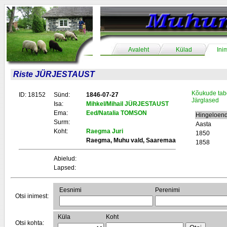
Avaleht
Külad
Ini
Riste JÜRJESTAUST
Kõukude tab
ID: 18152
Sünd:
1846-07-27
Järglased
Isa:
Mihkel/Mihail JÜRJESTAUST
Ema:
Eed/Natalia TOMSON
Hingeloend
Surm:
Aasta
Koht:
Raegma Juri
1850
Raegma, Muhu vald, Saaremaa
1858
Abielud:
Lapsed:
Eesnimi
Perenimi
Otsi inimest:
Küla
Koht
Otsi kohta: