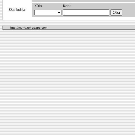
Küla
Koht
Otsi kohta:
http://muhu.rehepapp.com