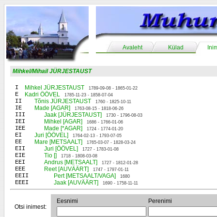
Avaleht
Külad
Ini
Mihkel/Mihail JÜRJESTAUST
I
Mihkel JÜRJESTAUST
1789-09-08 - 1865-01-22
E
Kadri ÖÖVEL
1785-11-23 - 1858-07-04
II
Tõnis JÜRJESTAUST
1760 - 1825-10-11
IE
Made [AGAR]
1763-08-15 - 1818-06-26
III
Jaak [JÜRJESTAUST]
1730 - 1796-08-03
IEI
Mihkel [AGAR]
1686 - 1766-01-06
IEE
Made [*AGAR]
1724 - 1774-01-20
EI
Juri [ÖÖVEL]
1764-02-13 - 1793-07-05
EE
Mare [METSAALT]
1765-03-07 - 1828-03-24
EII
Juri [ÖÖVEL]
1727 - 1783-01-08
EIE
Tio []
1718 - 1808-03-08
EEI
Andrus [METSAALT]
1727 - 1812-01-28
EEE
Reet [AUVÄÄRT]
1747 - 1797-01-11
EEII
Pert [METSAALT/VAGA]
1680
EEEI
Jaak [AUVÄÄRT]
1690 - 1758-11-11
Eesnimi
Perenimi
Otsi inimest: