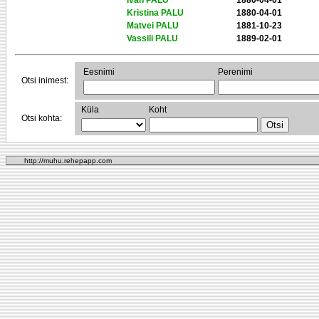
Ivan PALU
1880-04-01
Kristina PALU
1880-04-01
Matvei PALU
1881-10-23
Vassili PALU
1889-02-01
Eesnimi
Perenimi
Otsi inimest:
Küla
Koht
Otsi kohta:
http://muhu.rehepapp.com