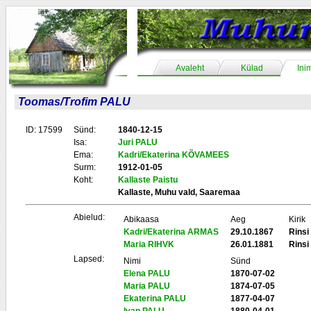
Avaleht
Külad
Ini
Toomas/Trofim PALU
ID: 17599
Sünd:
1840-12-15
Isa:
Juri PALU
Ema:
Kadri/Ekaterina KÕVAMEES
Surm:
1912-01-05
Koht:
Kallaste Paistu
Kallaste, Muhu vald, Saaremaa
Abielud:
Abikaasa
Aeg
Kirik
Kadri/Ekaterina ARMAS
29.10.1867
Rinsi
Maria RIHVK
26.01.1881
Rinsi
Lapsed:
Nimi
Sünd
Elena PALU
1870-07-02
Maria PALU
1874-07-05
Ekaterina PALU
1877-04-07