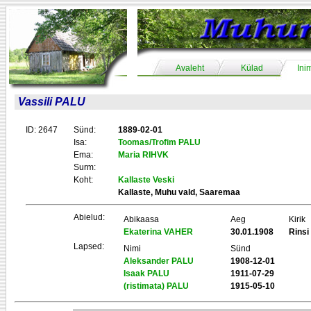
Avaleht
Külad
Ini
Vassili PALU
ID: 2647
Sünd:
1889-02-01
Isa:
Toomas/Trofim PALU
Ema:
Maria RIHVK
Surm:
Koht:
Kallaste Veski
Kallaste, Muhu vald, Saaremaa
Abielud:
Abikaasa
Aeg
Kirik
Ekaterina VAHER
30.01.1908
Rins
Lapsed:
Nimi
Sünd
Aleksander PALU
1908-12-01
Isaak PALU
1911-07-29
(ristimata) PALU
1915-05-10