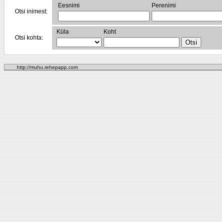
Eesnimi
Perenimi
Otsi inimest:
Küla
Koht
Otsi kohta:
http://muhu.rehepapp.com