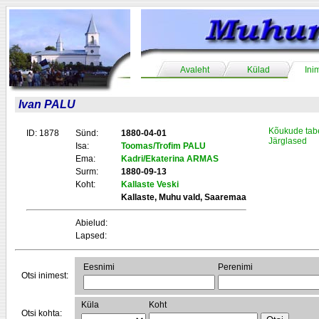
Avaleht
Külad
Ini
Ivan PALU
Kõukude tab
ID: 1878
Sünd:
1880-04-01
Järglased
Isa:
Toomas/Trofim PALU
Ema:
Kadri/Ekaterina ARMAS
Surm:
1880-09-13
Koht:
Kallaste Veski
Kallaste, Muhu vald, Saaremaa
Abielud:
Lapsed:
Eesnimi
Perenimi
Otsi inimest:
Küla
Koht
Otsi kohta: