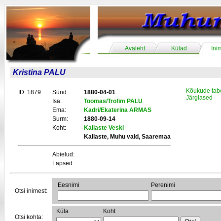
Avaleht
Külad
Ini
Kristina PALU
Kõukude tab
ID: 1879
Sünd:
1880-04-01
Järglased
Isa:
Toomas/Trofim PALU
Ema:
Kadri/Ekaterina ARMAS
Surm:
1880-09-14
Koht:
Kallaste Veski
Kallaste, Muhu vald, Saaremaa
Abielud:
Lapsed:
Eesnimi
Perenimi
Otsi inimest:
Küla
Koht
Otsi kohta: