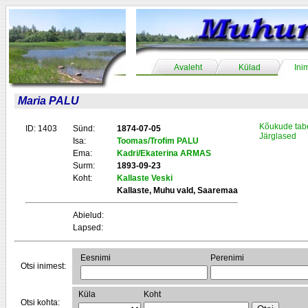
Avaleht
Külad
Ini
Maria PALU
Kõukude tab
ID: 1403
Sünd:
1874-07-05
Järglased
Isa:
Toomas/Trofim PALU
Ema:
Kadri/Ekaterina ARMAS
Surm:
1893-09-23
Koht:
Kallaste Veski
Kallaste, Muhu vald, Saaremaa
Abielud:
Lapsed:
Eesnimi
Perenimi
Otsi inimest:
Küla
Koht
Otsi kohta: