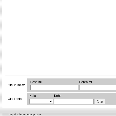
Eesnimi
Perenimi
Otsi inimest:
Küla
Koht
Otsi kohta:
http://muhu.rehepapp.com