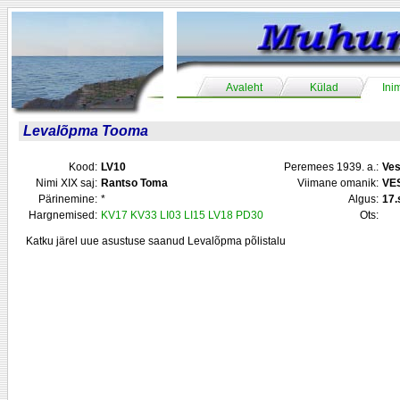
Avaleht
Külad
Ini
Levalõpma Tooma
Kood:
LV10
Peremees 1939. a.:
Ves
Nimi XIX saj:
Rantso Toma
Viimane omanik:
VE
Pärinemine:
*
Algus:
17.
Hargnemised:
KV17
KV33
LI03
LI15
LV18
PD30
Ots:
Katku järel uue asustuse saanud Levalõpma põlistalu