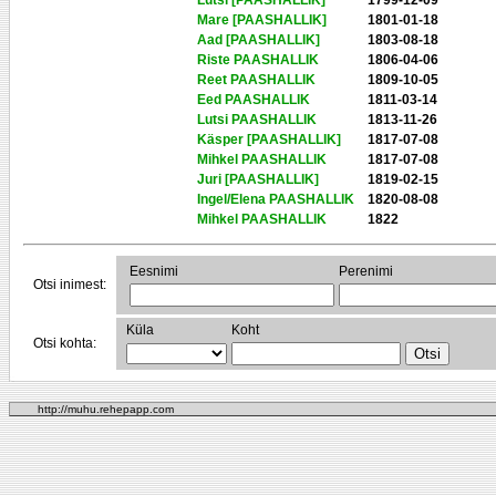
Lutsi [PAASHALLIK]
1799-12-09
Mare [PAASHALLIK]
1801-01-18
Aad [PAASHALLIK]
1803-08-18
Riste PAASHALLIK
1806-04-06
Reet PAASHALLIK
1809-10-05
Eed PAASHALLIK
1811-03-14
Lutsi PAASHALLIK
1813-11-26
Käsper [PAASHALLIK]
1817-07-08
Mihkel PAASHALLIK
1817-07-08
Juri [PAASHALLIK]
1819-02-15
Ingel/Elena PAASHALLIK
1820-08-08
Mihkel PAASHALLIK
1822
Eesnimi
Perenimi
Otsi inimest:
Küla
Koht
Otsi kohta:
http://muhu.rehepapp.com