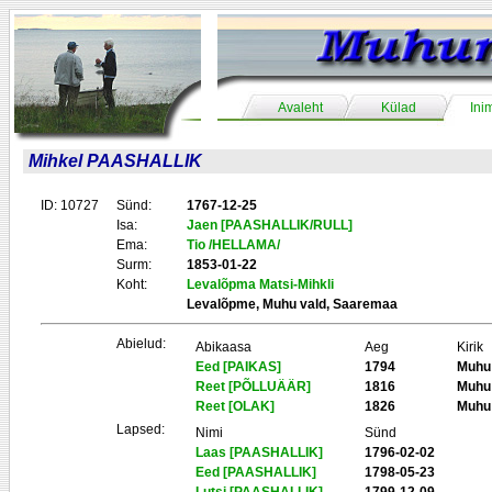
Avaleht
Külad
Ini
Mihkel PAASHALLIK
ID: 10727
Sünd:
1767-12-25
Isa:
Jaen [PAASHALLIK/RULL]
Ema:
Tio /HELLAMA/
Surm:
1853-01-22
Koht:
Levalõpma Matsi-Mihkli
Levalõpme, Muhu vald, Saaremaa
Abielud:
Abikaasa
Aeg
Kirik
Eed [PAIKAS]
1794
Muhu
Reet [PÕLLUÄÄR]
1816
Muhu
Reet [OLAK]
1826
Muhu
Lapsed:
Nimi
Sünd
Laas [PAASHALLIK]
1796-02-02
Eed [PAASHALLIK]
1798-05-23