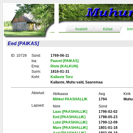
Avaleht
Külad
Ini
Eed [PAIKAS]
ID: 10728
Sünd:
1769-06-11
Isa:
Paavel [PAIKAS]
Ema:
Riste [KALKUN]
Surm:
1816-01-31
Koht:
Kallaste Toru
Kallaste, Muhu vald, Saaremaa
Abielud:
Abikaasa
Aeg
Kirik
Mihkel PAASHALLIK
1794
Muhu
Lapsed:
Nimi
Sünd
Laas [PAASHALLIK]
1796-02-02
Eed [PAASHALLIK]
1798-05-23
Lutsi [PAASHALLIK]
1799-12-09
Mare [PAASHALLIK]
1801-01-18