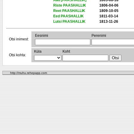
Aad [PAASHALLIK]
1803-08-18
Riste PAASHALLIK
1806-04-06
Reet PAASHALLIK
1809-10-05
Eed PAASHALLIK
1811-03-14
Lutsi PAASHALLIK
1813-11-26
Eesnimi
Perenimi
Otsi inimest:
Küla
Koht
Otsi kohta:
http://muhu.rehepapp.com