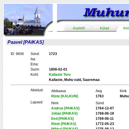
Avaleht
Külad
Ini
Paavel [PAIKAS]
ID: 9606
Sünd:
1723
Isa:
Ema:
Surm:
1808-02-01
Koht:
Kallaste Toru
Kallaste, Muhu vald, Saaremaa
Abielud:
Abikaasa
Aeg
Kirik
Riste [KALKUN]
1763
Muhu
Lapsed:
Nimi
Sünd
Andrus [PAIKAS]
1764-12-07
Johan [PAIKAS]
1768-06-18
Eed [PAIKAS]
1769-06-11
Riste [PAIKAS]
1772-05-23