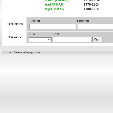
Mihkel [PAIKAS]
1775-08-12
Aad PAIKAS
1776-11-24
Ingel PAIKAS
1780-09-11
Eesnimi
Perenimi
Otsi inimest:
Küla
Koht
Otsi kohta:
http://muhu.rehepapp.com