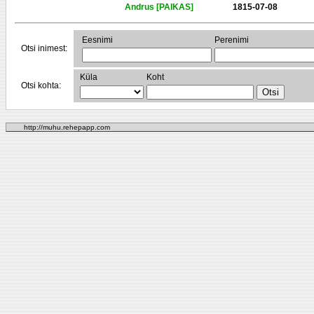
Andrus [PAIKAS]
1815-07-08
Eesnimi
Perenimi
Otsi inimest:
Küla
Koht
Otsi kohta:
http://muhu.rehepapp.com