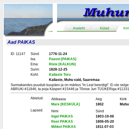
Avaleht
Külad
Ini
Aad PAIKAS
ID: 11147
Sünd:
1776-11-24
Isa:
Paavel [PAIKAS]
Ema:
Riste [KALKUN]
Surm:
1828-12-25
Koht:
Kallaste Toru
Kallaste, Muhu vald, Saaremaa
Surmakandes puudub kuupäev ja on märkus "in Leal beerdigt". Ei ole selge
ABRUKi #11846, ta poja Käsperi #15446 ja Tõnise Juri TÜÜKERiga #11331
Abielud:
Abikaasa
Aeg
Kirik
Mare [KESKÜLA]
1802
Muhu
Lapsed:
Nimi
Sünd
Ingel PAIKAS
1803-10-06
Reet PAIKAS
1806-05-20
Mihkel PAIKAS
1811-07-03