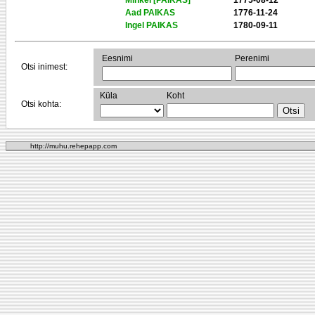
Mihkel [PAIKAS]
1775-08-12
Aad PAIKAS
1776-11-24
Ingel PAIKAS
1780-09-11
Eesnimi
Perenimi
Otsi inimest:
Küla
Koht
Otsi kohta:
http://muhu.rehepapp.com