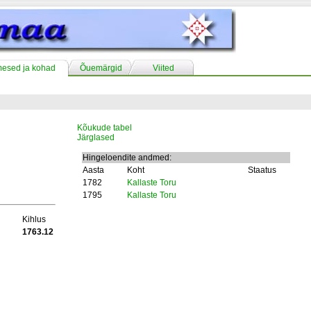
mesed ja kohad
Õuemärgid
Viited
Kõukude tabel
Järglased
Hingeloendite andmed:
Aasta
Koht
Staatus
1782
Kallaste Toru
1795
Kallaste Toru
Kihlus
1763.12