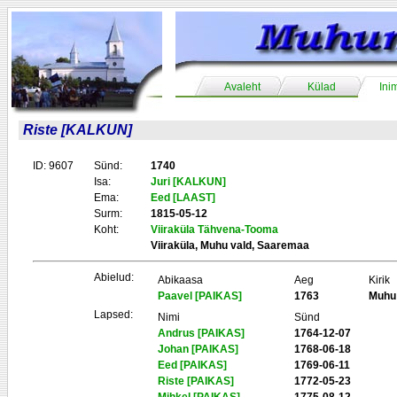
Avaleht
Külad
Ini
Riste [KALKUN]
ID: 9607
Sünd:
1740
Isa:
Juri [KALKUN]
Ema:
Eed [LAAST]
Surm:
1815-05-12
Koht:
Viiraküla Tähvena-Tooma
Viiraküla, Muhu vald, Saaremaa
Abielud:
Abikaasa
Aeg
Kirik
Paavel [PAIKAS]
1763
Muhu
Lapsed:
Nimi
Sünd
Andrus [PAIKAS]
1764-12-07
Johan [PAIKAS]
1768-06-18
Eed [PAIKAS]
1769-06-11
Riste [PAIKAS]
1772-05-23