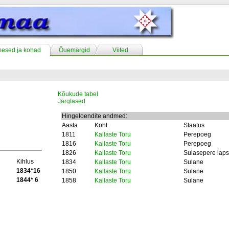
mesed ja kohad
Õuemärgid
Viited
Kõukude tabel
Järglased
Hingeloendite andmed:
Aasta
Koht
Staatus
1811
Kallaste Toru
Perepoeg
1816
Kallaste Toru
Perepoeg
1826
Kallaste Toru
Sulasepere laps
Kihlus
1834
Kallaste Toru
Sulane
1834*16
1850
Kallaste Toru
Sulane
1844* 6
1858
Kallaste Toru
Sulane