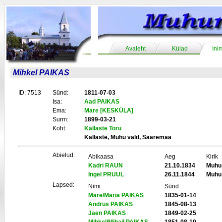
Avaleht
Külad
Ini
Mihkel PAIKAS
ID: 7513
Sünd:
1811-07-03
Isa:
Aad PAIKAS
Ema:
Mare [KESKÜLA]
Surm:
1899-03-21
Koht:
Kallaste Toru
Kallaste, Muhu vald, Saaremaa
Abielud:
Abikaasa
Aeg
Kirik
Kadri RAUN
21.10.1834
Muhu
Ingel PRUUL
26.11.1844
Muhu
Lapsed:
Nimi
Sünd
Mare/Maria PAIKAS
1835-01-14
Andrus PAIKAS
1845-08-13
Jaen PAIKAS
1849-02-25