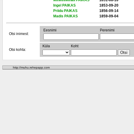
Mihkel/Mihail PAIKAS
1851-08-10
Ingel PAIKAS
1853-09-20
Priidu PAIKAS
1856-09-14
Madis PAIKAS
1859-09-04
Eesnimi
Perenimi
Otsi inimest:
Küla
Koht
Otsi kohta:
http://muhu.rehepapp.com