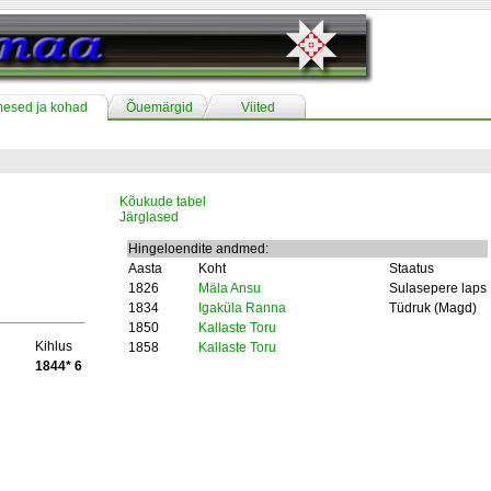
mesed ja kohad
Õuemärgid
Viited
Kõukude tabel
Järglased
Hingeloendite andmed:
Aasta
Koht
Staatus
1826
Mäla Ansu
Sulasepere laps
1834
Igaküla Ranna
Tüdruk (Magd)
1850
Kallaste Toru
Kihlus
1858
Kallaste Toru
1844* 6