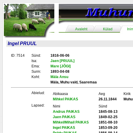
Avaleht
Külad
Ini
Ingel PRUUL
ID: 7514
Sünd:
1816-06-06
Isa:
Jaen [PRUUL]
Ema:
Mare [JÕGI]
Surm:
1893-04-08
Koht:
Mäla Ansu
Mäla, Muhu vald, Saaremaa
Abielud:
Abikaasa
Aeg
Kirik
Mihkel PAIKAS
26.11.1844
Muhu
Lapsed:
Nimi
Sünd
Andrus PAIKAS
1845-08-13
Jaen PAIKAS
1849-02-25
Mihkel/Mihail PAIKAS
1851-08-10
Ingel PAIKAS
1853-09-20