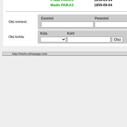
Priidu PAIKAS
1856-09-14
Madis PAIKAS
1859-09-04
Eesnimi
Perenimi
Otsi inimest:
Küla
Koht
Otsi kohta:
http://muhu.rehepapp.com