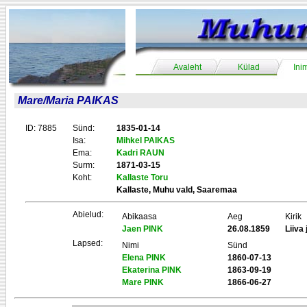
Avaleht
Külad
Ini
Mare/Maria PAIKAS
ID: 7885
Sünd:
1835-01-14
Isa:
Mihkel PAIKAS
Ema:
Kadri RAUN
Surm:
1871-03-15
Koht:
Kallaste Toru
Kallaste, Muhu vald, Saaremaa
Abielud:
Abikaasa
Aeg
Kirik
Jaen PINK
26.08.1859
Liiva
Lapsed:
Nimi
Sünd
Elena PINK
1860-07-13
Ekaterina PINK
1863-09-19
Mare PINK
1866-06-27