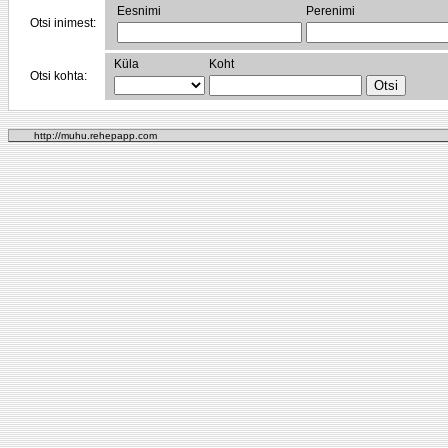
Eesnimi
Perenimi
Otsi inimest:
Küla
Koht
Otsi kohta:
http://muhu.rehepapp.com