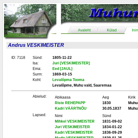
Avaleht
Külad
Ini
Andrus VESKIMEISTER
ID: 7118
Sünd:
1805-11-22
Isa:
Juri [VESKIMEISTER]
Ema:
Eed [JAUL]
Surm:
1869-03-15
Koht:
Levalõpma Tooma
Levalõpme, Muhu vald, Saaremaa
Abielud:
Abikaasa
Aeg
Kirik
Riste REHEPAPP
1830
Muhu
Kadri VÄÄRTNÕU
30.05.1837
Muhu
Lapsed:
Nimi
Sünd
Mihkel VESKIMEISTER
1831-09-02
Juri VESKIMEISTER
1834-01-22
Kadri VESKIMEISTER
1836-09-29