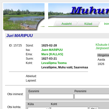
Avaleht
Külad
Ini
Juri MARIPUU
Kõukude t
ID: 15725
Sünd:
1825-02-28
Järglased
Isa:
Jaen MARIPUU
Ema:
Mare [KALLAS]
Hingelo
Surm:
1827-03-21
Aasta
Koht:
Levalõpma Tooma
1826
Levalõpme, Muhu vald, Saaremaa
Abielud:
Lapsed:
Eesnimi
Perenimi
Otsi inimest:
Küla
Koht
Otsi kohta: