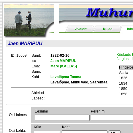
Avaleht
Külad
Ini
Jaen MARIPUU
Kõukude t
ID: 15609
Sünd:
1822-02-10
Järglased
Isa:
Jaen MARIPUU
Ema:
Mare [KALLAS]
Hingelo
Surm:
Aasta
Koht:
Levalõpma Tooma
1826
Levalõpme, Muhu vald, Saaremaa
1834
1850
Abielud:
1858
Lapsed:
Eesnimi
Perenimi
Otsi inimest:
Küla
Koht
Otsi kohta: