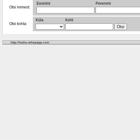
Eesnimi
Perenimi
Otsi inimest:
Küla
Koht
Otsi kohta:
http://muhu.rehepapp.com