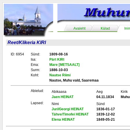
Avaleht
Külad
Ini
Reet/Klikeria KIRI
ID: 6954
Sünd:
1809-08-16
Isa:
Pärt KIRI
Ema:
Mare [METSAALT]
Surm:
1886-10-03
Koht:
Nautse Riimi
Nautse, Muhu vald, Saaremaa
Abielud:
Abikaasa
Aeg
Kirik
Jaen HEINAT
04.11.1834
Muhu
Lapsed:
Nimi
Sünd
Juri/Georgi HEINAT
1836-01-17
Tähve/Timofei HEINAT
1839-12-02
Elena HEINAT
1849-05-21