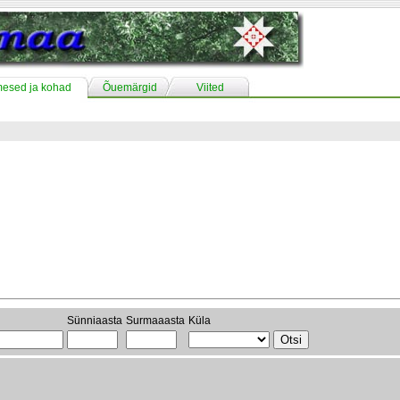
mesed ja kohad
Õuemärgid
Viited
Sünniaasta
Surmaaasta
Küla