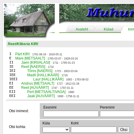
Avaleht
Külad
Ini
Reet/Klikeria KIRI
I
Pärt KIRI
1761-08-18 - 1818-05-11
E
Mare [METSAALT]
1765-03-07 - 1828-03-24
II
Jaen [KIRI/ALASI]
1711 - 1795-01-23
IE
Reet [NAERIS]
1732
IEI
Tõnis [NAERIS]
1715 - 1803-03-04
IEE
Madli [HALLIKÄÄR]
1718
IEEI
Laur [HALLIKÄÄR]
1683 - 1763-08-02
EI
Andrus [METSAALT]
1727 - 1812-01-28
EE
Reet [AUVÄÄRT]
1747 - 1797-01-11
EII
Pert [METSAALT/VAGA]
1680
EEI
Jaak [AUVÄÄRT]
1690 - 1758-11-11
Eesnimi
Perenimi
Otsi inimest:
Küla
Koht
Otsi kohta: