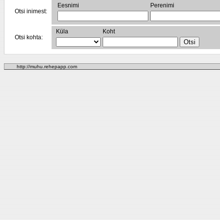
Eesnimi
Perenimi
Otsi inimest:
Küla
Koht
Otsi kohta:
http://muhu.rehepapp.com