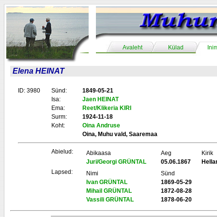
Avaleht
Külad
Ini
Elena HEINAT
ID: 3980
Sünd:
1849-05-21
Isa:
Jaen HEINAT
Ema:
Reet/Klikeria KIRI
Surm:
1924-11-18
Koht:
Oina Andruse
Oina, Muhu vald, Saaremaa
Abielud:
Abikaasa
Aeg
Kirik
Juri/Georgi GRÜNTAL
05.06.1867
Hell
Lapsed:
Nimi
Sünd
Ivan GRÜNTAL
1869-05-29
Mihail GRÜNTAL
1872-08-28
Vassili GRÜNTAL
1878-06-20