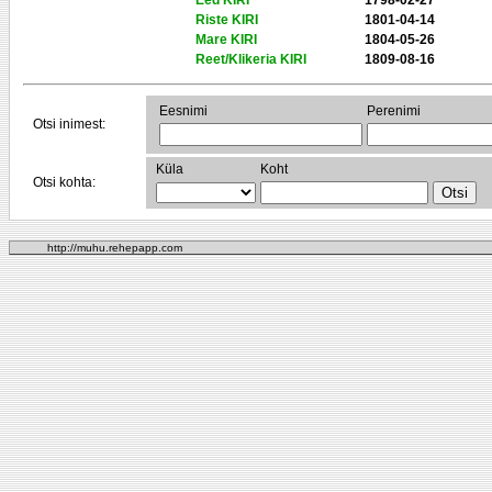
Eed KIRI
1798-02-27
Riste KIRI
1801-04-14
Mare KIRI
1804-05-26
Reet/Klikeria KIRI
1809-08-16
Eesnimi
Perenimi
Otsi inimest:
Küla
Koht
Otsi kohta:
http://muhu.rehepapp.com