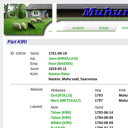
Avaleht
Külad
Ini
Pärt KIRI
ID: 10634
Sünd:
1761-08-18
Isa:
Jaen [KIRI/ALASI]
Ema:
Reet [NAERIS]
Surm:
1818-05-11
Koht:
Nautse Riimi
Nautse, Muhu vald, Saaremaa
Abielud:
Abikaasa
Aeg
Kirik
Eed [KOLLO]
1793
Muhu
Mare [METSAALT]
1797
Muhu
Lapsed:
Nimi
Sünd
Tähve [KIRI]
1793-06-14
Tähve [KIRI]
1794-08-09
Mihkel [KIRI]
1794-08-09