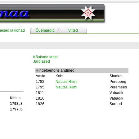
mesed ja kohad
Õuemärgid
Viited
Kõukude tabel
Järglased
Hingeloendite andmed:
Aasta
Koht
Staatus
1782
Nautse Riimi
Perepoeg
1795
Nautse Riimi
Peremees
1811
Vabadik
Kihlus
1816
Vabadik
1793. 8
1826
Surnud
1797. 6