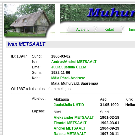
Avaleht
Külad
Ini
Ivan METSAALT
ID: 18947
Sünd:
1866-03-02
Isa:
Andrus/Andrei METSAALT
Ema:
Juula/Justinia ÜLEM
Surm:
1922-11-06
Koht:
Mäla Pärdi-Andruse
Mäla, Muhu vald, Saaremaa
Oli 1887.a kutsealuste üldnimekirjas
Abielud:
Abikaasa
Aeg
Kirik
Juula/Julia ÜHTID
31.05.1900
Hell
Lapsed:
Nimi
Sünd
Aleksander METSAALT
1901-02-18
Timofei METSAALT
1902-03-01
Andrei METSAALT
1904-09-29
Raissa METSAALT
1907-06-11