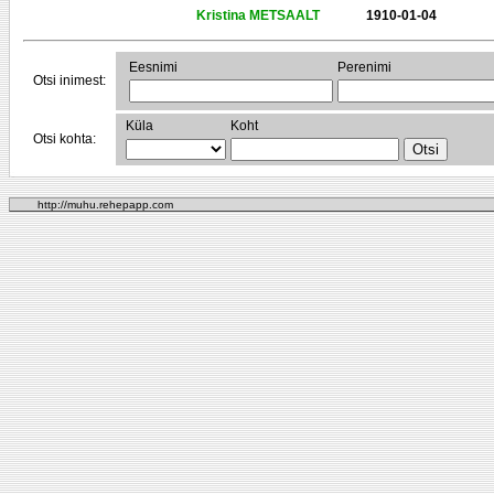
Kristina METSAALT
1910-01-04
Eesnimi
Perenimi
Otsi inimest:
Küla
Koht
Otsi kohta:
http://muhu.rehepapp.com