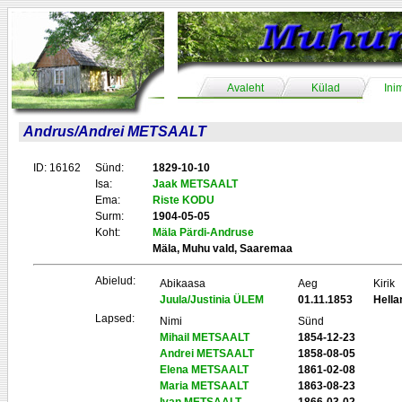
Avaleht
Külad
Ini
Andrus/Andrei METSAALT
ID: 16162
Sünd:
1829-10-10
Isa:
Jaak METSAALT
Ema:
Riste KODU
Surm:
1904-05-05
Koht:
Mäla Pärdi-Andruse
Mäla, Muhu vald, Saaremaa
Abielud:
Abikaasa
Aeg
Kirik
Juula/Justinia ÜLEM
01.11.1853
Hell
Lapsed:
Nimi
Sünd
Mihail METSAALT
1854-12-23
Andrei METSAALT
1858-08-05
Elena METSAALT
1861-02-08
Maria METSAALT
1863-08-23