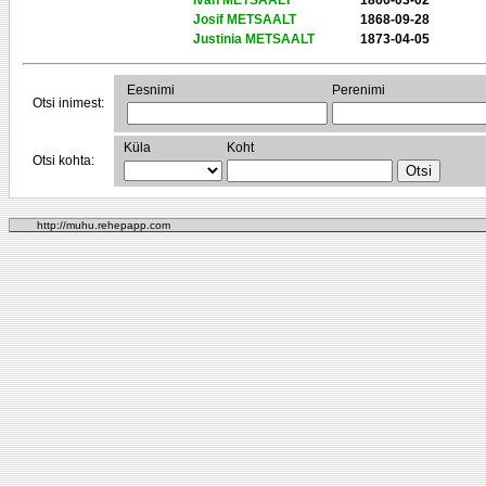
Ivan METSAALT
1866-03-02
Josif METSAALT
1868-09-28
Justinia METSAALT
1873-04-05
Eesnimi
Perenimi
Otsi inimest:
Küla
Koht
Otsi kohta:
http://muhu.rehepapp.com