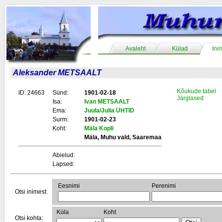
Avaleht
Külad
Ini
Aleksander METSAALT
Kõukude tabel
ID: 24663
Sünd:
1901-02-18
Järglased
Isa:
Ivan METSAALT
Ema:
Juula/Julia ÜHTID
Surm:
1901-02-23
Koht:
Mäla Kopli
Mäla, Muhu vald, Saaremaa
Abielud:
Lapsed:
Eesnimi
Perenimi
Otsi inimest:
Küla
Koht
Otsi kohta: