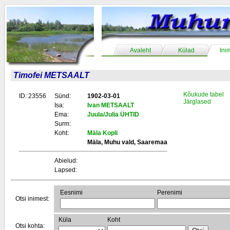
Avaleht
Külad
Ini
Timofei METSAALT
Kõukude tabel
ID: 23556
Sünd:
1902-03-01
Järglased
Isa:
Ivan METSAALT
Ema:
Juula/Julia ÜHTID
Surm:
Koht:
Mäla Kopli
Mäla, Muhu vald, Saaremaa
Abielud:
Lapsed:
Eesnimi
Perenimi
Otsi inimest:
Küla
Koht
Otsi kohta: