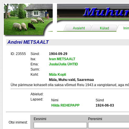
Avaleht
Külad
Ini
Andrei METSAALT
ID: 23555
Sünd:
1904-09-29
Isa:
Ivan METSAALT
Ema:
Juula/Julia ÜHTID
Surm:
Koht:
Mäla Kopli
Mäla, Muhu vald, Saaremaa
Ühe pärimuse kohaselt olla saksa võimud Reiu 1943.a vangistanud, aga mõ
Abielud:
Lapsed:
Nimi
Sünd
Hilda REHEPAPP
1924-06-03
Eesnimi
Perenimi
Otsi inimest: