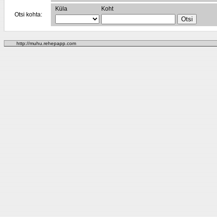
Küla
Koht
Otsi kohta:
http://muhu.rehepapp.com