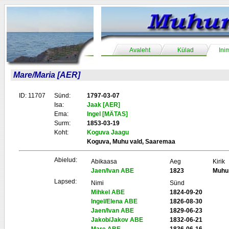
Avaleht
Külad
Ini
Mare/Maria [AER]
ID: 11707
Sünd:
1797-03-07
Isa:
Jaak [AER]
Ema:
Ingel [MÄTAS]
Surm:
1853-03-19
Koht:
Koguva Jaagu
Koguva, Muhu vald, Saaremaa
Abielud:
Abikaasa
Aeg
Kirik
Jaen/Ivan ABE
1823
Muhu
Lapsed:
Nimi
Sünd
Mihkel ABE
1824-09-20
Ingel/Elena ABE
1826-08-30
Jaen/Ivan ABE
1829-06-23
Jakob/Jakov ABE
1832-06-21