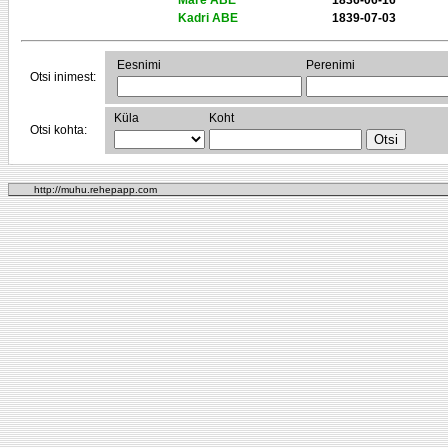
Mare ABE
1836-06-16
Kadri ABE
1839-07-03
Eesnimi
Perenimi
Otsi inimest:
Küla
Koht
Otsi kohta:
http://muhu.rehepapp.com