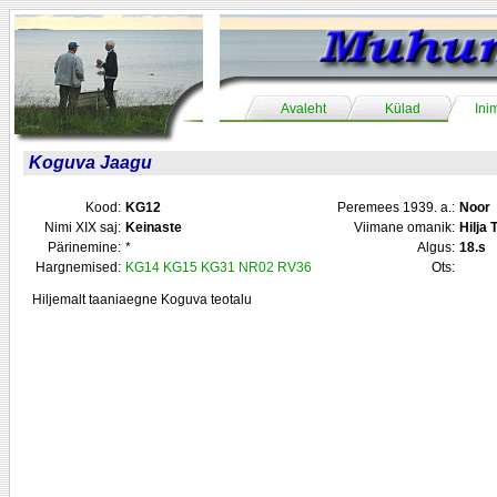
Avaleht
Külad
Ini
Koguva Jaagu
Kood:
KG12
Peremees 1939. a.:
Noor
Nimi XIX saj:
Keinaste
Viimane omanik:
Hilja
Pärinemine:
*
Algus:
18.s
Hargnemised:
KG14
KG15
KG31
NR02
RV36
Ots:
Hiljemalt taaniaegne Koguva teotalu