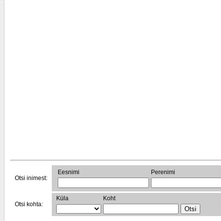
Eesnimi
Perenimi
Otsi inimest:
Küla
Koht
Otsi kohta: