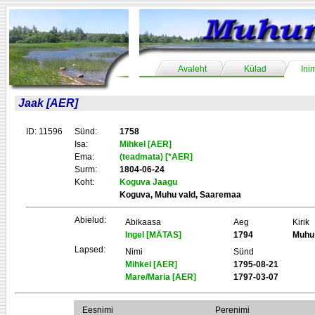
Avaleht
Külad
Ini
Jaak [AER]
ID: 11596
Sünd:
1758
Isa:
Mihkel [AER]
Ema:
(teadmata) [*AER]
Surm:
1804-06-24
Koht:
Koguva Jaagu
Koguva, Muhu vald, Saaremaa
Abielud:
Abikaasa
Aeg
Kirik
Ingel [MÄTAS]
1794
Muhu
Lapsed:
Nimi
Sünd
Mihkel [AER]
1795-08-21
Mare/Maria [AER]
1797-03-07
Eesnimi
Perenimi