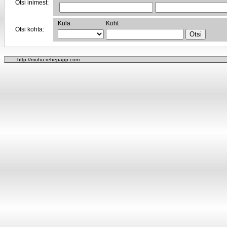
Otsi inimest:
Küla
Koht
Otsi kohta:
http://muhu.rehepapp.com