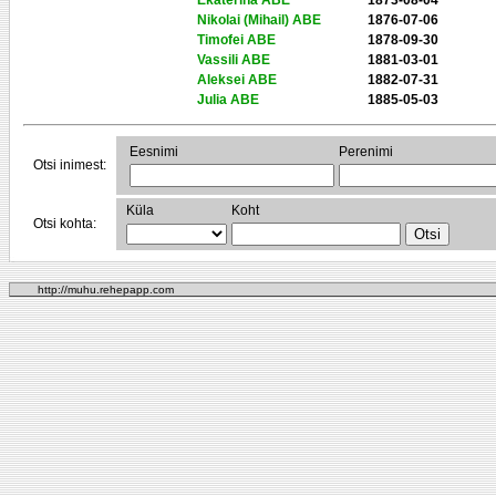
Ekaterina ABE
1873-08-04
Nikolai (Mihail) ABE
1876-07-06
Timofei ABE
1878-09-30
Vassili ABE
1881-03-01
Aleksei ABE
1882-07-31
Julia ABE
1885-05-03
Eesnimi
Perenimi
Otsi inimest:
Küla
Koht
Otsi kohta:
http://muhu.rehepapp.com