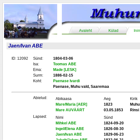
Avaleht
Külad
Ini
Jaen/Ivan ABE
ID: 12092
Sünd:
1804-03-06
Isa:
Toomas ABE
Ema:
Made [LESK]
Surm:
1886-02-15
Koht:
Paenase Ivardi
Paenase, Muhu vald, Saaremaa
Abielud:
Abikaasa
Aeg
Kirik
Mare/Maria [AER]
1823
Muhu
Mare AUVÄÄRT
03.05.1853
Rinsi 
Lapsed:
Nimi
Sünd
Mihkel ABE
1824-09-20
Ingel/Elena ABE
1826-08-30
Jaen/Ivan ABE
1829-06-23