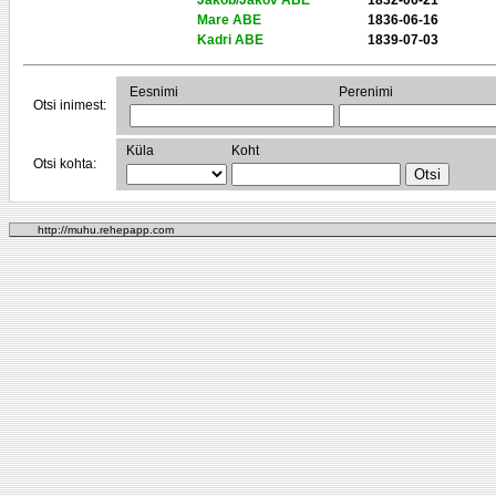
Jakob/Jakov ABE
1832-06-21
Mare ABE
1836-06-16
Kadri ABE
1839-07-03
Eesnimi
Perenimi
Otsi inimest:
Küla
Koht
Otsi kohta:
http://muhu.rehepapp.com