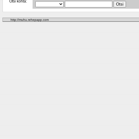
Otsi kohta:
http://muhu.rehepapp.com