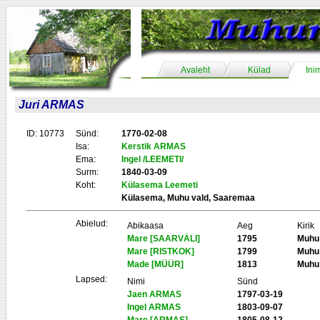
Avaleht
Külad
Ini
Juri ARMAS
ID: 10773
Sünd:
1770-02-08
Isa:
Kerstik ARMAS
Ema:
Ingel /LEEMETI/
Surm:
1840-03-09
Koht:
Külasema Leemeti
Külasema, Muhu vald, Saaremaa
Abielud:
Abikaasa
Aeg
Kirik
Mare [SAARVÄLI]
1795
Muhu
Mare [RISTKOK]
1799
Muhu
Made [MÜÜR]
1813
Muhu
Lapsed:
Nimi
Sünd
Jaen ARMAS
1797-03-19
Ingel ARMAS
1803-09-07