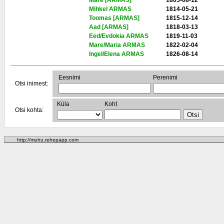
Mare [ARMAS]
1805-08-12
Mihkel ARMAS
1814-05-21
Toomas [ARMAS]
1815-12-14
Aad [ARMAS]
1818-03-13
Eed/Evdokia ARMAS
1819-11-03
Mare/Maria ARMAS
1822-02-04
Ingel/Elena ARMAS
1826-08-14
Eesnimi
Perenimi
Otsi inimest:
Küla
Koht
Otsi kohta:
http://muhu.rehepapp.com