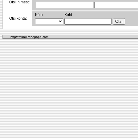
Otsi inimest:
Küla
Koht
Otsi kohta:
http://muhu.rehepapp.com