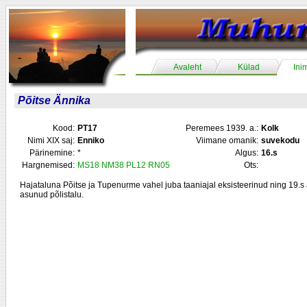
Avaleht
Külad
Ini
Põitse Ännika
Kood:
PT17
Peremees 1939. a.:
Kolk
Nimi XIX saj:
Enniko
Viimane omanik:
suvekodu
Pärinemine:
*
Algus:
16.s
Hargnemised:
MS18
NM38
PL12
RN05
Ots:
Hajataluna Põitse ja Tupenurme vahel juba taaniajal eksisteerinud ning 19.s 
asunud põlistalu.