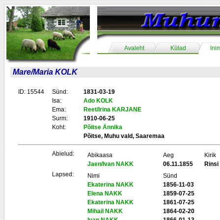
Avaleht
Külad
Ini
Mare/Maria KOLK
ID: 15544
Sünd:
1831-03-19
Isa:
Ado KOLK
Ema:
Reet/Irina KARJANE
Surm:
1910-06-25
Koht:
Põitse Ännika
Põitse, Muhu vald, Saaremaa
Abielud:
Abikaasa
Aeg
Kirik
Jaen/Ivan NAKK
06.11.1855
Rinsi
Lapsed:
Nimi
Sünd
Ekaterina NAKK
1856-11-03
Elena NAKK
1859-07-25
Ekaterina NAKK
1861-07-25
Mihail NAKK
1864-02-20