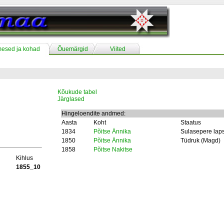
mesed ja kohad
Õuemärgid
Viited
Kõukude tabel
Järglased
Hingeloendite andmed:
Aasta
Koht
Staatus
1834
Põitse Ännika
Sulasepere lap
1850
Põitse Ännika
Tüdruk (Magd)
1858
Põitse Nakitse
Kihlus
1855_10