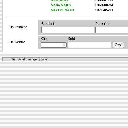
Ivan NAKK
1866-01-13
Maria NAKK
1868-08-14
Maksim NAKK
1871-05-13
Eesnimi
Perenimi
Otsi inimest:
Küla
Koht
Otsi kohta:
http://muhu.rehepapp.com