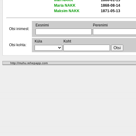
Ivan NAKK
1866-01-13
Maria NAKK
1868-08-14
Maksim NAKK
1871-05-13
Eesnimi
Perenimi
Otsi inimest:
Küla
Koht
Otsi kohta:
http://muhu.rehepapp.com