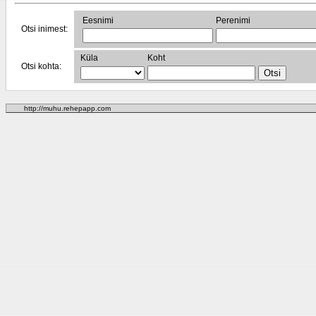
Eesnimi
Perenimi
Otsi inimest:
Küla
Koht
Otsi kohta:
http://muhu.rehepapp.com