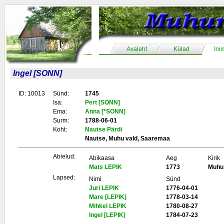
Avaleht
Külad
Ini
Ingel [SONN]
ID: 10013
Sünd:
1745
Isa:
Pert [SONN]
Ema:
Anna [*SONN]
Surm:
1788-06-01
Koht:
Nautse Pärdi
Nautse, Muhu vald, Saaremaa
Abielud:
Abikaasa
Aeg
Kirik
Mats LEPIK
1773
Muhu
Lapsed:
Nimi
Sünd
Juri LEPIK
1776-04-01
Mare [LEPIK]
1778-03-14
Mihkel LEPIK
1780-08-27
Ingel [LEPIK]
1784-07-23