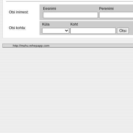
Eesnimi
Perenimi
Otsi inimest:
Küla
Koht
Otsi kohta:
http://muhu.rehepapp.com