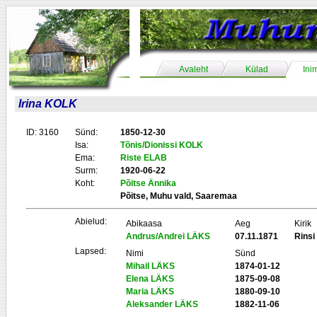
Avaleht
Külad
Ini
Irina KOLK
ID: 3160
Sünd:
1850-12-30
Isa:
Tõnis/Dionissi KOLK
Ema:
Riste ELAB
Surm:
1920-06-22
Koht:
Põitse Ännika
Põitse, Muhu vald, Saaremaa
Abielud:
Abikaasa
Aeg
Kirik
Andrus/Andrei LÄKS
07.11.1871
Rinsi
Lapsed:
Nimi
Sünd
Mihail LÄKS
1874-01-12
Elena LÄKS
1875-09-08
Maria LÄKS
1880-09-10
Aleksander LÄKS
1882-11-06