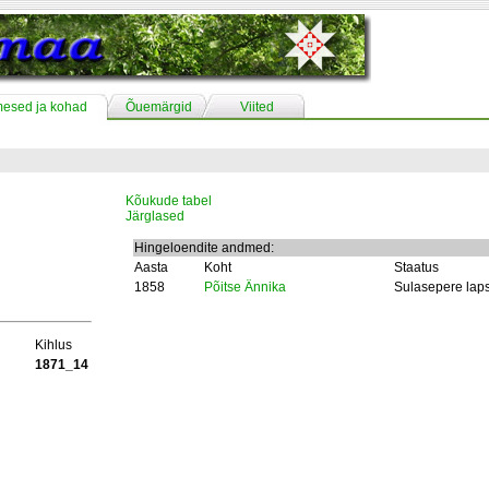
mesed ja kohad
Õuemärgid
Viited
Kõukude tabel
Järglased
Hingeloendite andmed:
Aasta
Koht
Staatus
1858
Põitse Ännika
Sulasepere lap
Kihlus
1871_14