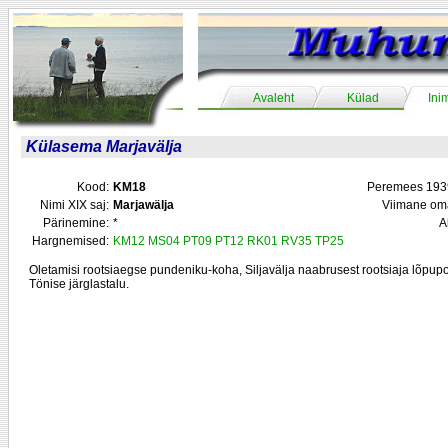
Avaleht
Külad
Ini
Külasema Marjavälja
Kood:
KM18
Peremees 1939
Nimi XIX saj:
Marjawälja
Viimane om
Pärinemine:
*
A
Hargnemised:
KM12
MS04
PT09
PT12
RK01
RV35
TP25
Oletamisi rootsiaegse pundeniku-koha, Siljavälja naabrusest rootsiaja lõpu
Tönise järglastalu.