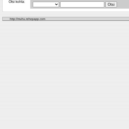
Otsi kohta:
http://muhu.rehepapp.com