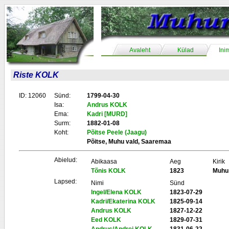
Avaleht
Külad
Ini
Riste KOLK
ID: 12060
Sünd:
1799-04-30
Isa:
Andrus KOLK
Ema:
Kadri [MURD]
Surm:
1882-01-08
Koht:
Põitse Peele (Jaagu)
Põitse, Muhu vald, Saaremaa
Abielud:
Abikaasa
Aeg
Kirik
Tõnis KOLK
1823
Muhu
Lapsed:
Nimi
Sünd
Ingel/Elena KOLK
1823-07-29
Kadri/Ekaterina KOLK
1825-09-14
Andrus KOLK
1827-12-22
Eed KOLK
1829-07-31