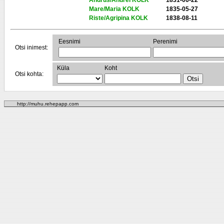
Andrus/Andrei KOLK
1831-06-22
Mare/Maria KOLK
1835-05-27
Riste/Agripina KOLK
1838-08-11
Eesnimi
Perenimi
Otsi inimest:
Küla
Koht
Otsi kohta:
http://muhu.rehepapp.com