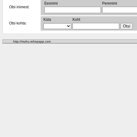
Eesnimi
Perenimi
Otsi inimest:
Küla
Koht
Otsi kohta:
http://muhu.rehepapp.com