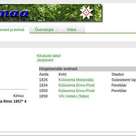
mesed ja kohad
Õuemärgid
Viited
Kõukude tabel
Järglased
Hingeloendite andmed:
Aasta
Koht
Staatus
1826
Külasema Marjavälja
Sulasepere la
1834
Külasema Ennu-Poali
Peretütar
1850
Külasema Ennu-Poali
Peretütar
Kihlus
1858
Või Uietalu (Takja)
ja Rinsi
1857* 4