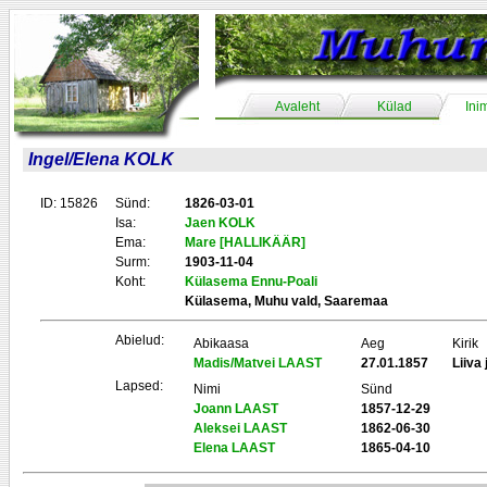
Avaleht
Külad
Ini
Ingel/Elena KOLK
ID: 15826
Sünd:
1826-03-01
Isa:
Jaen KOLK
Ema:
Mare [HALLIKÄÄR]
Surm:
1903-11-04
Koht:
Külasema Ennu-Poali
Külasema, Muhu vald, Saaremaa
Abielud:
Abikaasa
Aeg
Kirik
Madis/Matvei LAAST
27.01.1857
Liiva 
Lapsed:
Nimi
Sünd
Joann LAAST
1857-12-29
Aleksei LAAST
1862-06-30
Elena LAAST
1865-04-10